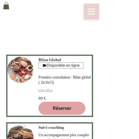
Bilan Global
Disponible en ligne
Première consultation : Bilan global
( 1h/1h15)
Lire plus
90
90 €
euros
Réserver
Suivi coaching
Un accompagnement plus complet