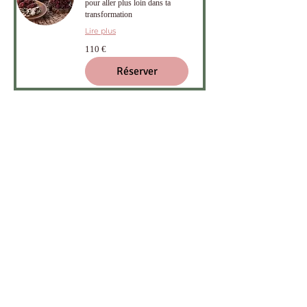
pour aller plus loin dans ta
transformation
Lire plus
110
110 €
euros
Réserver