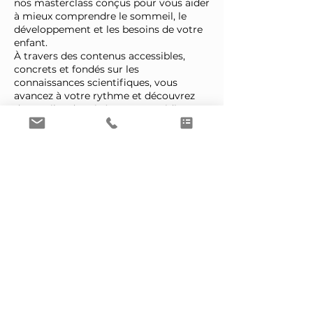
nos masterclass conçus pour vous aider
à mieux comprendre le sommeil, le
développement et les besoins de votre
enfant.
À travers des contenus accessibles,
concrets et fondés sur les
connaissances scientifiques, vous
avancez à votre rythme et découvrez
des outils adaptés à votre quotidien
familial.
Sommeil, alimentation,
développement, allaitement, émotions
ou grandes étapes de l’enfance : chaque
programme vous permet de mieux
comprendre votre enfant pour
l’accompagner avec confiance et
sérénité.
en savoir plus