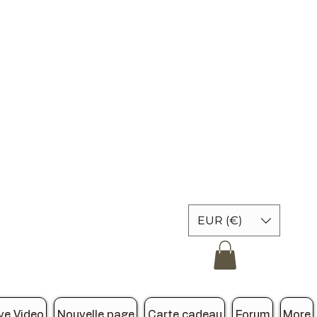
EUR (€)
ve Video
Nouvelle page
Carte cadeau
Forum
More