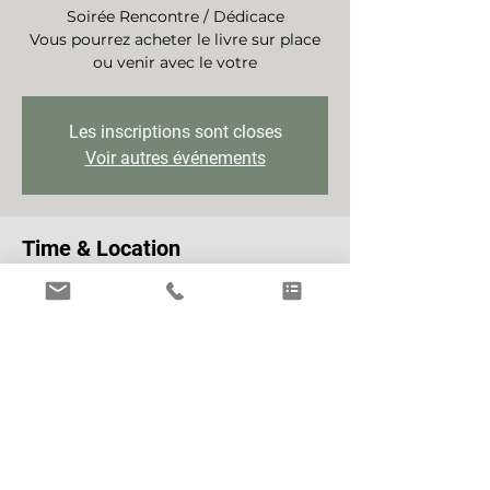
Soirée Rencontre / Dédicace
Vous pourrez acheter le livre sur place
ou venir avec le votre
Les inscriptions sont closes
Voir autres événements
Time & Location
Feb 03, 2022, 7:00 PM – 8:00 PM GMT+1
Paris, 72 Rue de Miromesnil, 75008
Paris, France
About the event
Prise de parole et séance de dédicace 
du livre.
Pour le plaisir de se voir, de se parler et 