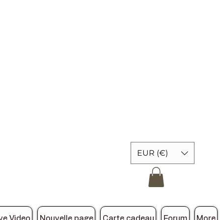
EUR (€)
ve Video
Nouvelle page
Carte cadeau
Forum
More