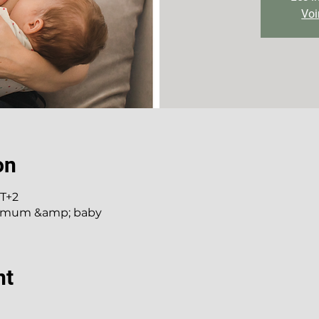
Voi
on
MT+2
y mum &amp; baby
nt