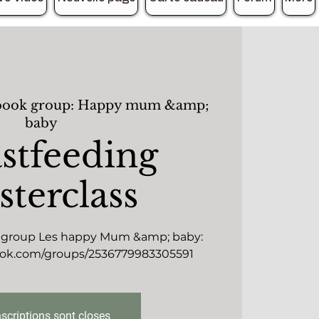
book group: Happy mum &amp;
baby
stfeeding
terclass
k group Les happy Mum &amp; baby:
ook.com/groups/2536779983305591
nscriptions sont closes