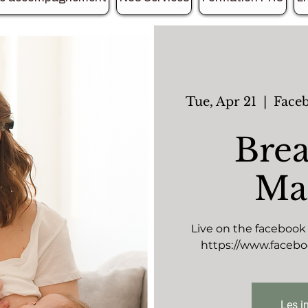
Tue, Apr 21
  |  
Face
Brea
Mas
Live on the faceboo
https://www.faceb
Les i