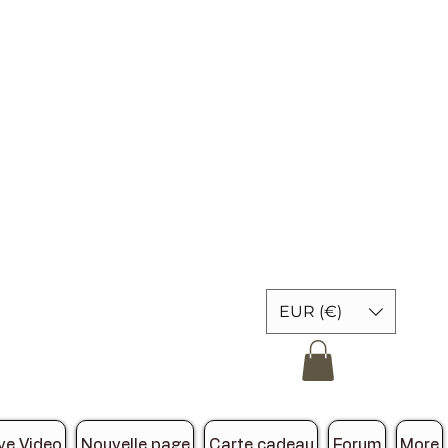
EUR (€)
ve Video
Nouvelle page
Carte cadeau
Forum
More