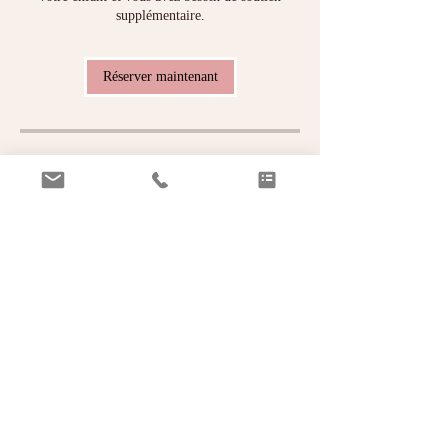
supplémentaire.
Réserver maintenant
En Visio
RDV de suivi
sommeil
Baisse de prix 2025 : 59 euros au lieu de
75 euros
49
euros
€49
RDV en visio