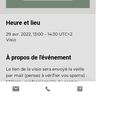
Heure et lieu
29 avr. 2022, 13:00 – 14:30 UTC+2
Visio
À propos de l'événement
Le lien de la visio sera envoyé la veille 
par mail (pensez à vérifier vos spams) .
Mélissa , professionnelle du centre 
périnatal , passera 1h30 avec vous , 
pour répondre à vos questions et vous 
donner des pistes sur la DME .
inscription