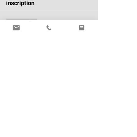
inscription
Vente expirée
Type de billet
Billet Présentiel
Plus d'info
Prix
50,00 €
Vente expirée
Type de billet
Billet en ligne
Plus d'info
Prix