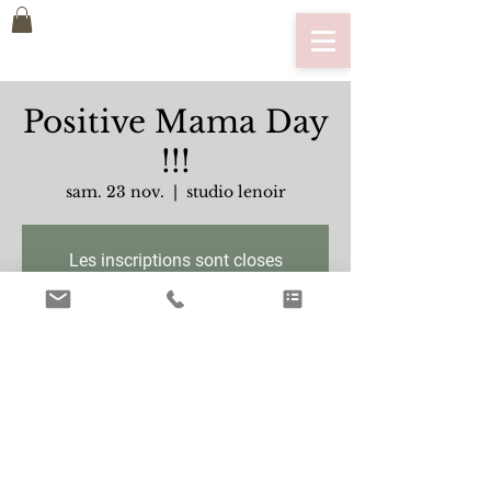
Positive Mama Day
!!!
sam. 23 nov.
  |  
studio lenoir
Les inscriptions sont closes
Voir autres événements
Heure et lieu
23 nov. 2019, 09:30 – 18:30
studio lenoir, France