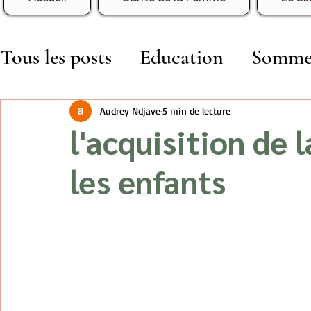
Tous les posts
Education
Somme
Développement
Vie de Famille 
Audrey Ndjave
5 min de lecture
l'acquisition de 
Mon journal d'immigration
les enfants