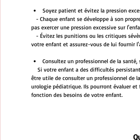
Soyez patient et évitez la pression exce
   - Chaque enfant se développe à son propre rythme. Il est important d'être patient et de ne 
pas exercer une pression excessive sur l'enf
   - Évitez les punitions ou les critiques sévères en cas d'accidents. Restez calme, soutenez 
votre enfant et assurez-vous de lui fournir l
Consultez un professionnel de la santé, s
    Si votre enfant a des difficultés persistantes dans l'acquisition de la continence, il peut 
être utile de consulter un professionnel de 
urologie pédiatrique. Ils pourront évaluer e
fonction des besoins de votre enfant.
Qu