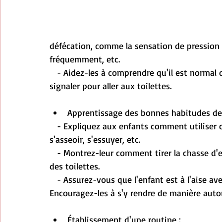
défécation, comme la sensation de pression d
fréquemment, etc.
   - Aidez-les à comprendre qu'il est normal de ressentir ces signaux et qu'ils doivent les 
signaler pour aller aux toilettes.
Apprentissage des bonnes habitudes de t
   - Expliquez aux enfants comment utiliser correctement les toilettes, y compris comment 
s'asseoir, s'essuyer, etc.
   - Montrez-leur comment tirer la chasse d'eau et se laver les mains après chaque utilisation 
des toilettes.
   - Assurez-vous que l'enfant est à l'aise avec la salle de bain et son environnement. 
Encouragez-les à s'y rendre de manière aut
Établissement d'une routine :