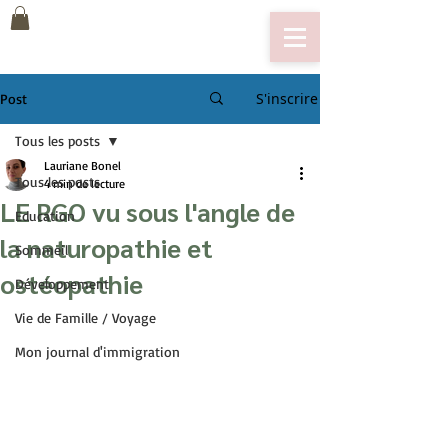
S'inscrire
Post
Tous les posts
Lauriane Bonel
Tous les posts
4 min de lecture
LE RGO vu sous l'angle de
Education
la naturopathie et
Sommeil
ostéopathie
Développement
Vie de Famille / Voyage
Mon journal d'immigration