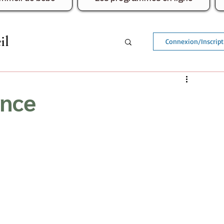
il
Connexion/Inscript
/ Voyage
ance