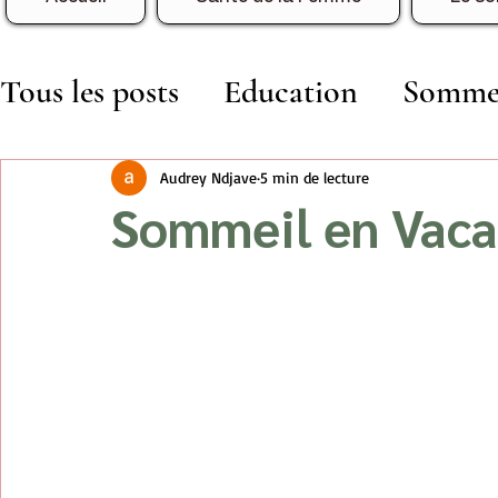
Tous les posts
Education
Somme
Développement
Vie de Famille 
Audrey Ndjave
5 min de lecture
Sommeil en Vac
Mon journal d'immigration